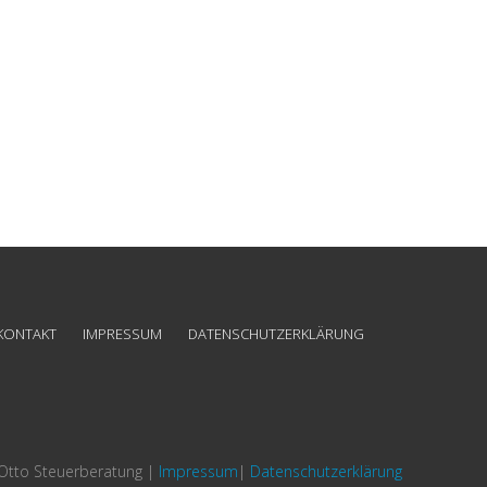
KONTAKT
IMPRESSUM
DATENSCHUTZERKLÄRUNG
 Otto Steuerberatung |
Impressum
|
Datenschutzerklärung