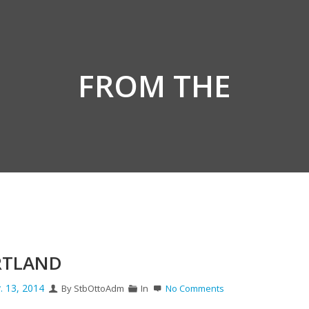
FROM THE
RTLAND
. 13, 2014
By StbOttoAdm
In
No Comments