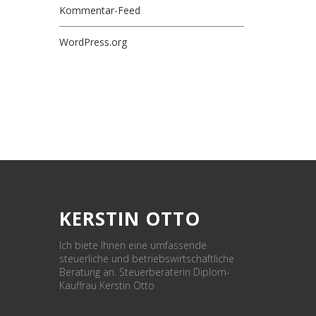
Kommentar-Feed
WordPress.org
KERSTIN OTTO
Ich biete Ihnen eine umfassende
steuerliche und betriebswirtschaftliche
Beratung an. Steuerberaterin Diplom-
Kauffrau Kerstin Otto