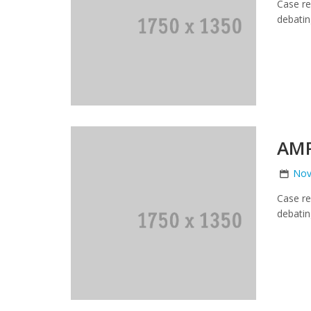
Case re
debatin
AM
Nov
Case re
debatin